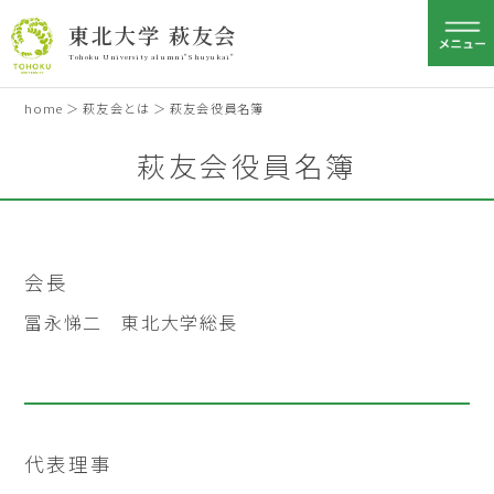
東北大学 萩友会
Tohoku University alumni"Shuyukai"
home
＞
萩友会とは
＞ 萩友会役員名簿
萩友会役員名簿
会長
冨永悌二 東北大学総長
代表理事