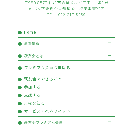
〒980-8577 仙台市青葉区片平二丁目1番1号
東北大学総務企画部基金・校友事業室内
TEL : 022-217-5059
Home
新着情報
お知らせ
イベント
萩友会とは
会長挨拶
優待情報
プレミアム会員お申込み
萩友会のご案内
活動報告
萩友会でできること
参加する
支援する
母校を知る
サービス・ベネフィット
萩友会プレミアム会員
萩友会プレミアム会員お申込み