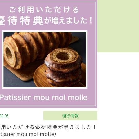
08.05
優待情報
利用いただける優待特典が増えました！
tissier mou mol molle）