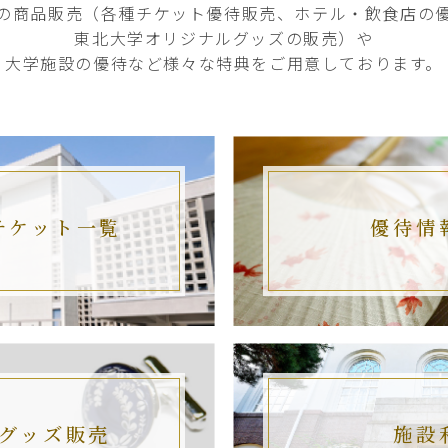
の商品販売（各種チケット優待販売、ホテル・飲食店の
東北大学オリジナルグッズの販売）や
大学施設の優待など様々な特典をご用意しております。
チケット一覧
優待情
グッズ販売
施設