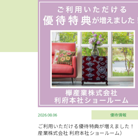
2026.08.06
優待情報
ご利用いただける優待特典が増えました！
産業株式会社 利府本社ショールーム）