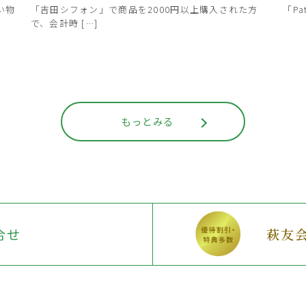
い物
「吉田シフォン」で商品を2000円以上購入された方
「Pa
で、会計時 […]
もっとみる
合せ
萩友