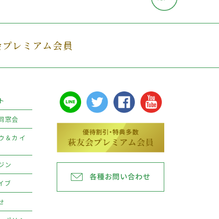
会プレミアム会員
ト
同窓会
ウ＆カイ
ジン
イブ
せ