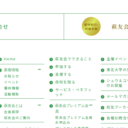
合せ
萩友
Home
萩友会でできること
主催イベン
参加する
東北大学の
新着情報
支援する
お知らせ
シュウ＆ユ
母校を知る
イベント
のお部屋
優待情報
サービス・ベネフィ
活動報告
ット
メールマガ
萩友会とは
萩友会プレミアム会
校友アーカ
会長挨拶
員
萩友会プレミアム会員
萩友会のご案内
各種お問合
お申込み