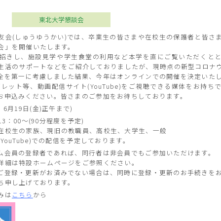
東北大学懇談会
友会(しゅうゆうかい)では、卒業生の皆さまや在校生の保護者と皆さ
会」を開催いたします。
招きし、施設見学や学生食堂の利用など本学を直にご覧いただくと
生活のサポートなどをご紹介しておりましたが、現時点の新型コロナ
全を第一に考慮しました結果、今年はオンラインでの開催を決定いた
レット等、動画配信サイト(YouTube)をご視聴できる媒体をお持
お申込みください。皆さまのご参加をお待ちしております。
6月19日(金)正午まで)
13：00～(90分程度を予定)
在校生の家族、現旧の教職員、高校生、大学生、一般
ouTube)での配信を予定しております。
ム会員の登録者であれば、同行者は非会員でもご参加いただけます。
詳細は特設ホームページをご参照ください。
ご登録・更新がお済みでない場合は、同時に登録・更新のお手続きを
ち申し上げております。
みは
こちら
から