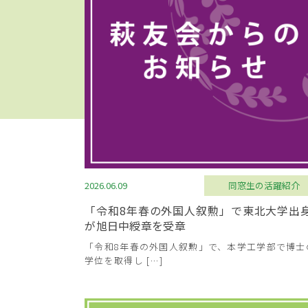
2026.06.09
同窓生の活躍紹介
「令和8年春の外国人叙勲」で東北大学出
が旭日中綬章を受章
「令和8年春の外国人叙勲」で、本学工学部で博士
学位を取得し […]