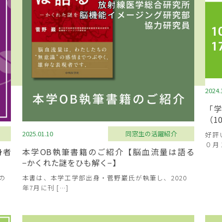
2024.
「
（1
2025.01.10
同窓生の活躍紹介
好評
０月
身者
本学OB執筆書籍のご紹介【脳血流量は語る
−かくれた謎をひも解く−】
の
本書は、本学工学部出身・菅野巖氏が執筆し、2020
年7月に刊 […]