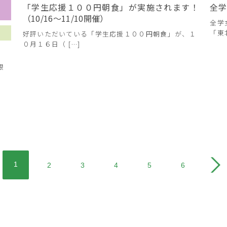
「学生応援１００円朝食」が実施されます！
全学
（10/16～11/10開催）
全学
「東北
好評いただいている「学生応援１００円朝食」が、１
０月１６日（ […]
！
限
1
2
3
4
5
6