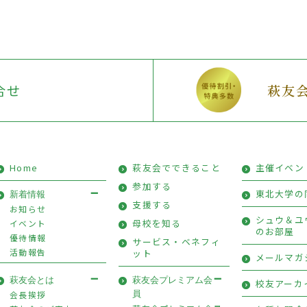
合せ
萩友
Home
萩友会でできること
主催イベン
参加する
東北大学の
新着情報
支援する
お知らせ
シュウ＆ユ
母校を知る
イベント
のお部屋
優待情報
サービス・ベネフィ
活動報告
ット
メールマガ
萩友会とは
萩友会プレミアム会
校友アーカ
会長挨拶
員