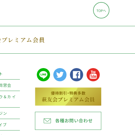
会プレミアム会員
ト
同窓会
ウ＆カイ
ジン
イブ