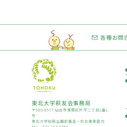
各種お問
東北大学萩友会事務局
〒980-8577 仙台市青葉区片平二丁目1番1
号
東北大学総務企画部基金・校友事業室内
TEL : 022-217-5059