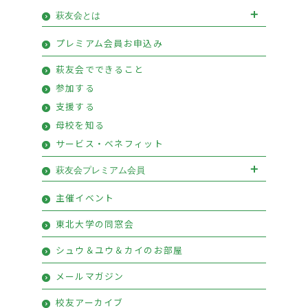
お知らせ
イベント
萩友会とは
会長挨拶
優待情報
プレミアム会員お申込み
萩友会のご案内
活動報告
萩友会でできること
参加する
支援する
母校を知る
サービス・ベネフィット
萩友会プレミアム会員
萩友会プレミアム会員お申込み
主催イベント
プレミアム会員特典
東北大学の同窓会
シュウ＆ユウ＆カイのお部屋
メールマガジン
校友アーカイブ