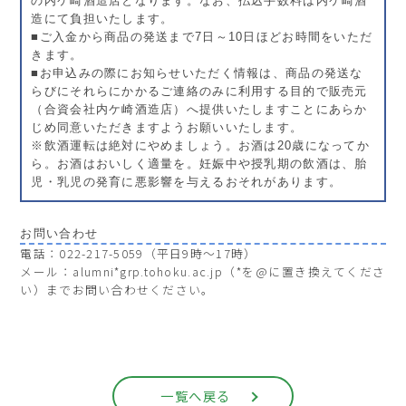
の内ケ崎酒造店となります。なお、払込手数料は内ケ崎酒
造にて負担いたします。
■ご入金から商品の発送まで7日～10日ほどお時間をいただ
きます。
■お申込みの際にお知らせいただく情報は、商品の発送な
らびにそれらにかかるご連絡のみに利用する目的で販売元
（合資会社内ケ崎酒造店）へ提供いたしますことにあらか
じめ同意いただきますようお願いいたします。
※飲酒運転は絶対にやめましょう。お酒は20歳になってか
ら。お酒はおいしく適量を。妊娠中や授乳期の飲酒は、胎
児・乳児の発育に悪影響を与えるおそれがあります。
お問い合わせ
電話：022-217-5059（平日9時～17時）
メール：alumni*grp.tohoku.ac.jp（*を@に置き換えてくださ
い）までお問い合わせください。
一覧へ戻る