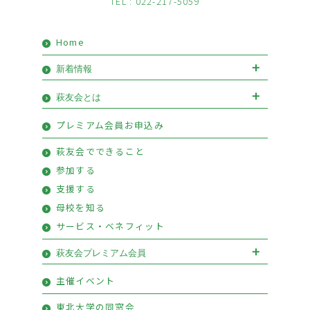
TEL : 022-217-5059
Home
新着情報
お知らせ
イベント
萩友会とは
会長挨拶
優待情報
プレミアム会員お申込み
萩友会のご案内
活動報告
萩友会でできること
参加する
支援する
母校を知る
サービス・ベネフィット
萩友会プレミアム会員
萩友会プレミアム会員お申込み
主催イベント
プレミアム会員特典
東北大学の同窓会