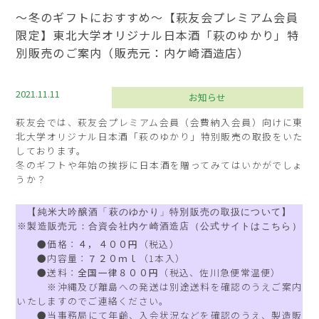
～冬のギフトにおすすめ～【萩友会プレミアム会員
限定】東北大学オリジナル日本酒「萩のゆかり」特
別販売のご案内（販売元：内ケ崎酒造店）
2021.11.11
お知らせ
萩友会では、萩友会プレミアム会員（会費納入会員）向けに東
北大学オリジナル日本酒「萩のゆかり」特別販売の取扱をいた
しております。
冬のギフトや年始の挨拶に日本酒を贈ってみてはいかがでしょ
うか？
【純米大吟醸酒「萩のゆかり」特別販売の取扱について】
※製造販売元：合資会社内ケ崎酒造店（公式サイトは
こちら
）
●価格：
４，４００円
（税込）
●内容量：
７２０ｍｌ
（1本入）
●送料：
全国一律８００円
（税込、佐川急便常温便）
※沖縄及び離島への発送は別途送料を確認のうえご案内
いたしますのでご連絡ください。
●当事務局にて年齢、入会状況などを確認のうえ、製造販