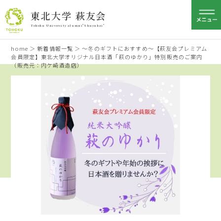
東北大学 萩友会
Tohoku University alumni"Shuyukai"
home
＞
新着情報一覧
＞ ～冬のギフトにおすすめ～【萩友会プレミアム
会員限定】東北大学オリジナル日本酒「萩のゆかり」特別販売のご案内
（販売元：内ケ崎酒造店）