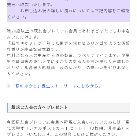
売元へ取次いたします。
お申し込み後の詳しい流れについては下記内容をご確認
ください。
満20歳以上の萩友会プレミアム会員であればどなたでもお申込
みいただけます。
「萩のゆかり」は、熟した果実を想わせるリンゴのような芳醇
な香りが絶品な日本酒です。
原料となる米の生産から酒の製造、ラベルデザインまで、卒業
生や職員等の東北大学にゆかりのある人たちが携わり完成した
オリジナル純米大吟醸酒「萩のゆかり」の味わいをぜひお楽し
みください。
※「萩のゆかり」誕生ストーリーはこちらから。
新規ご入会の方へプレゼント
今回萩友会プレミアム会員へ新規ご入会いただいた方には「東
北大学オリジナルポストカードセット」（3枚組、非売品）を
プレゼントいたします。この機会にぜひご検討ください。