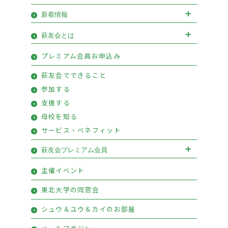
新着情報
お知らせ
イベント
萩友会とは
会長挨拶
優待情報
プレミアム会員お申込み
萩友会のご案内
活動報告
萩友会でできること
参加する
支援する
母校を知る
サービス・ベネフィット
萩友会プレミアム会員
萩友会プレミアム会員お申込み
主催イベント
プレミアム会員特典
東北大学の同窓会
シュウ＆ユウ＆カイのお部屋