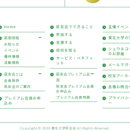
Home
萩友会でできること
主催イベン
参加する
東北大学の
新着情報
支援する
お知らせ
シュウ＆ユ
母校を知る
イベント
のお部屋
優待情報
サービス・ベネフィ
活動報告
ット
メールマガ
萩友会とは
萩友会プレミアム会
校友アーカ
会長挨拶
員
萩友会プレミアム会員
萩友会のご案内
各種お問合
お申込み
プレミアム会員特典
プライバシ
プレミアム会員お申
ー
込み
Copyright © 2020 東北大学萩友会 All Rights Reserved.