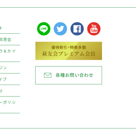
ト
同窓会
ウ＆カイ
ジン
イブ
せ
ーポリシ