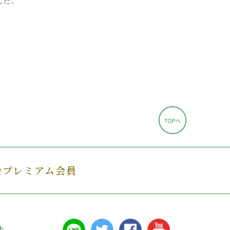
した。
会プレミアム会員
ト