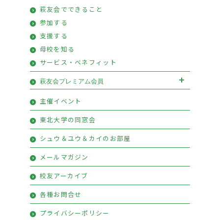
萩友会でできること
参加する
支援する
母校を知る
サービス・ベネフィット
萩友会プレミアム会員
萩友会プレミアム会員お申込み
主催イベント
プレミアム会員特典
東北大学の同窓会
シュウ＆ユウ＆カイのお部屋
メールマガジン
校友アーカイブ
各種お問合せ
プライバシーポリシー