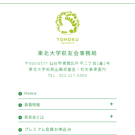
東北大学萩友会事務局
〒980-8577 仙台市青葉区片平二丁目1番1号
東北大学総務企画部基金・校友事業室内
TEL : 022-217-5059
Home
新着情報
お知らせ
イベント
萩友会とは
会長挨拶
優待情報
プレミアム会員お申込み
萩友会のご案内
活動報告