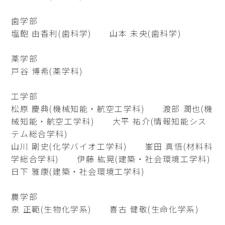
歯学部
塩飽 由香利(歯科学) 山本 未央(歯科学)
薬学部
戸谷 博希(薬学科)
工学部
松原 慶典(機械知能・航空工学科) 渡部 潤也(機
械知能・航空工学科) 大平 祐介(情報知能シス
テム総合学科)
山川 剛史(化学バイオ工学科) 峯田 真悟(材料科
学総合学科) 伊藤 紘晃(建築・社会環境工学科)
日下 雅康(建築・社会環境工学科)
農学部
泉 正範(生物化学系) 喜古 健敬(生命化学系)