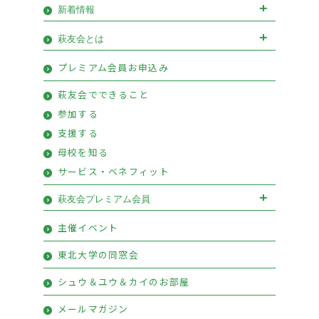
新着情報
お知らせ
イベント
萩友会とは
会長挨拶
優待情報
プレミアム会員お申込み
萩友会のご案内
活動報告
萩友会でできること
参加する
支援する
母校を知る
サービス・ベネフィット
萩友会プレミアム会員
萩友会プレミアム会員お申込み
主催イベント
プレミアム会員特典
東北大学の同窓会
シュウ＆ユウ＆カイのお部屋
メールマガジン