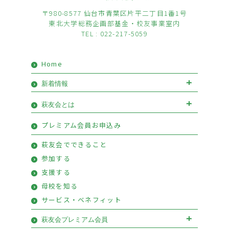
〒980-8577 仙台市青葉区片平二丁目1番1号
東北大学総務企画部基金・校友事業室内
TEL : 022-217-5059
Home
新着情報
お知らせ
イベント
萩友会とは
会長挨拶
優待情報
プレミアム会員お申込み
萩友会のご案内
活動報告
萩友会でできること
参加する
支援する
母校を知る
サービス・ベネフィット
萩友会プレミアム会員