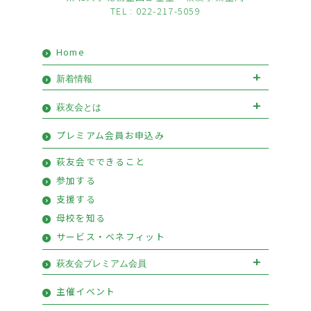
TEL : 022-217-5059
Home
新着情報
お知らせ
イベント
萩友会とは
会長挨拶
優待情報
プレミアム会員お申込み
萩友会のご案内
活動報告
萩友会でできること
参加する
支援する
母校を知る
サービス・ベネフィット
萩友会プレミアム会員
萩友会プレミアム会員お申込み
主催イベント
プレミアム会員特典