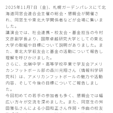
2025年11月7日（金)、札幌ガーデンパレスにて北
海道同窓会連合会主催の総会・懇親会が開催さ
れ、同窓生や東北大学関係者などが会場に集いま
した。
講演会では、社会連携・校友会・基金担当の今村
文彦副学長より、国際卓越研究大学としての東北
大学の取組や目標について説明がありました。ま
た、東北大学萩友会と基金の活動について報告し
理解を呼びかけました。
さらに、北嶺中学・高等学校卒業で学友会アメリ
カンフットボール部の森川元翔さん（情報科学研
究科）は、アメリカンフットボールの魅力や活動
内容、そして今後の目標についてご報告しまし
た。
今回初めての若手の参加者も多く、懇親会では幅
広い方々が交流を深めました。また、同窓生の舛
田雅弘さんによる小田和正さん作詞・作曲の校友