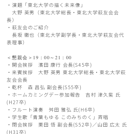
・演題「東北大学の描く未来像」
大野 英男（東北大学総長・東北大学萩友会会
長）
・萩友会のご紹介
長坂 徹也（東北大学副学長・東北大学萩友会代
表理事）
＜懇親会＞19：00～21：00
・開会挨拶 濱田 康行 会長(S45卒)
・来賓挨拶 大野 英男 東北大学総長・東北大学萩
友会会長
・乾杯 森 昌弘 副会長(S55卒)
・ホームカミングデー参加報告 吉村 津久紫 氏
(H27卒)
・フルート演奏 舛田 雅弘 氏(H6卒)
・学生歌「青葉もゆる このみちのく」斉唱
・閉会挨拶 栗田 悟 副会長(S52卒)／山田 広太 氏
(H31卒)