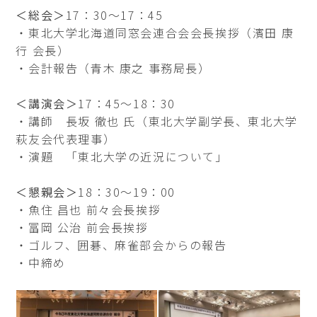
＜総会＞
17：30～17：45
・東北大学北海道同窓会連合会会長挨拶（濱田 康
行 会長）
・会計報告（青木 康之 事務局長）
＜講演会＞
17：45～18：30
・講師 長坂 徹也 氏（東北大学副学長、東北大学
萩友会代表理事）
・演題 「東北大学の近況について」
＜懇親会＞
18：30～19：00
・魚住 昌也 前々会長挨拶
・冨岡 公治 前会長挨拶
・ゴルフ、囲碁、麻雀部会からの報告
・中締め