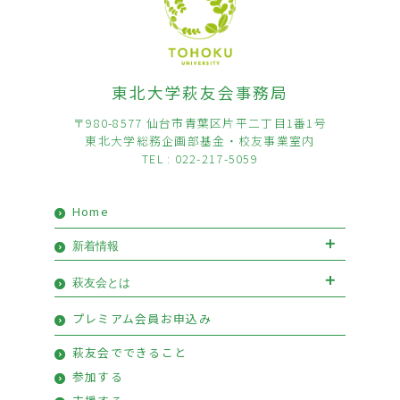
東北大学萩友会事務局
〒980-8577 仙台市青葉区片平二丁目1番1号
東北大学総務企画部基金・校友事業室内
TEL : 022-217-5059
Home
新着情報
お知らせ
イベント
萩友会とは
会長挨拶
優待情報
プレミアム会員お申込み
萩友会のご案内
活動報告
萩友会でできること
参加する