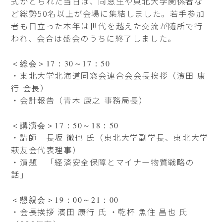
式がとられた当日は、同窓生や東北大学関係者な
ど総勢50名以上が会場に集結しました。若手参加
者も目立った本年は世代を越えた交流が随所で行
われ、会合は盛会のうちに終了しました。
＜総会＞17：30～17：50
・東北大学北海道同窓会連合会会長挨拶（濱田 康
行 会長）
・会計報告（青木 康之 事務局長）
＜講演会＞17：50～18：50
・講師 長坂 徹也 氏（東北大学副学長、東北大学
萩友会代表理事）
・演題 「経済安全保障とマイナー物質戦略の
話」
＜懇親会＞19：00～21：00
・会長挨拶 濱田 康行 氏 ・乾杯 魚住 昌也 氏