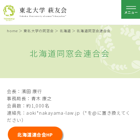
東北大学 萩友会
Tohoku University alumni"Shuyukai"
home
＞
東北大学の同窓会
＞
北海道
＞ 北海道同窓会連合会
北海道同窓会連合会
会長：濱田 康行
事務局長：青木 康之
会員数：約1,000名
連絡先：aoki*nakayama-law.jp（*を@に置き換えてく
ださい）
北海道連合会HP