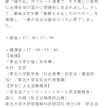
歌「緑の丘」のフルート演奏で、その美しい音色
に会場全体が温かい雰囲気に包まれました。そし
て、最後は学生歌「青葉もゆるこのみちのく」を
高唱し、一連の会合は盛会のうちに終了しまし
た。
＜総会＞17：30～17：50
＜講演会＞17：50～18：40
【後援】
「東北大学が描く未来像」
今村 文彦
（東北大学副学長（社会連携・校友会・基金担
当）／東北大学萩友会代表理事）
【学生による活動報告】
「学友会アメリカンフットボール部活動報告」
森川 元翔（私立北嶺高校出身）
東北大学大学院情報科学研究科 修士1年 学友会