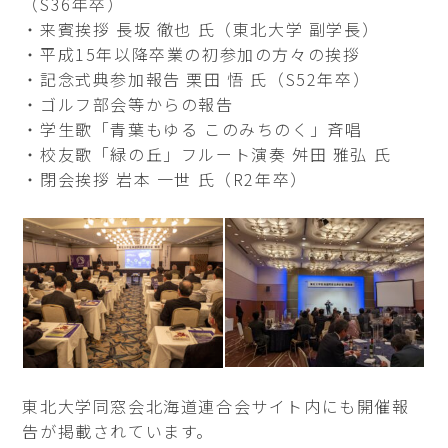
（S36年卒）
・来賓挨拶 長坂 徹也 氏（東北大学 副学長）
・平成15年以降卒業の初参加の方々の挨拶
・記念式典参加報告 栗田 悟 氏（S52年卒）
・ゴルフ部会等からの報告
・学生歌「青葉もゆる このみちのく」斉唱
・校友歌「緑の丘」フルート演奏 舛田 雅弘 氏
・閉会挨拶 岩本 一世 氏（R2年卒）
東北大学同窓会北海道連合会サイト内にも開催報
告が掲載されています。