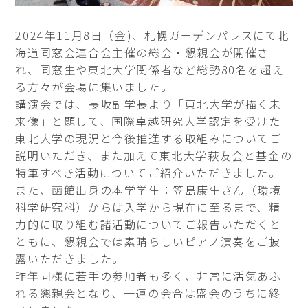
2024年11月8日（金)、札幌ガーデンパレスにて北
海道同窓会連合会主催の総会・懇親会が開催さ
れ、同窓生や東北大学関係者など総勢80名を超え
る方々が会場に集いました。
講演会では、長坂副学長より「東北大学が描く未
来像」と題して、国際卓越研究大学認定を受けた
東北大学の現況と今後推進する取組みについてご
説明いただき、また加えて東北大学萩友会と基金の
特筆すべき活動についてご紹介いただきました。
また、函館出身の本学学生：笠島康生さん（環境
科学研究科）からは入学から現在に至るまで、精
力的に取り組む諸活動についてご報告いただくと
ともに、懇親会では素晴らしいピアノ演奏をご披
露いただきました。
昨年同様に若手の参加者も多く、非常に活気あふ
れる懇親会となり、一連の会合は盛会のうちに終