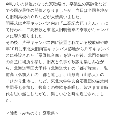
4年ぶりの開催となった寮歌祭は、卒業生の高齢化など
で今回が最後の開催となりましたが、当日は全国各地か
ら旧制高校のＯＢなどが大勢集いました。
開幕式は片平キャンパス内の「二高記念苑（えん）」に
て行われ、二高校歌と東北大旧明善寮の寮歌がキャンパ
スに響き渡りました。
その後、片平キャンパス内に設置されている校歌碑や昨
年10月に東北大旧雨宮キャンパス跡地から片平キャンパ
スに移設された「粟野観音像」を巡った後、北門会館内
の食堂に場所を移し、旧友と食事や歓談を楽しみなが
ら、北海道帝国大予科（北海道大）の「都ぞ弥生」、弘
前高（弘前大）の「都も遠し」、山形高（山形大）の
「ひかり北地に」など、東北大学学友会応援団の吉永尚
生団長も参加し、数多くの寮歌を高唱し、皆さま青春時
代を思い起こしながら、楽しいひと時を過ごされまし
た。
＜陸奥（みちのく）寮歌祭＞