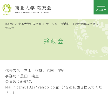
東北大学 萩友会
Tohoku University alumni"Shuyukai"
home
＞
東北大学の同窓会
＞
サークル・部活動・その他団体同窓会
＞
蜂萩会
蜂萩会
代表者名：穴水 恒雄、沼田 俊則
事務局：黒田 純生
会員数：約92名
Mail：bzm01327*yahoo.co.jp（*を@に置き換えてくだ
さい）