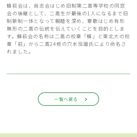
蜂萩会は、尚志会はじめ旧制第二高等学校の同窓
会の後継として、二高生が最後の1人になるまで旧
制新制一体となって親睦を深め、寮歌はじめ有形
無形の二高の伝統を伝えていくことを目的としま
す。蜂萩会の名称は二高の校章「蜂」と東北大の校
章「萩」から二高24修の穴水恒雄氏により命名さ
れました。
一覧へ戻る