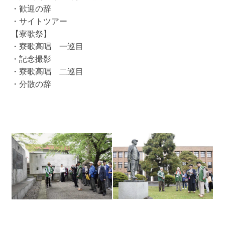
・歓迎の辞
・サイトツアー
【寮歌祭】
・寮歌高唱 一巡目
・記念撮影
・寮歌高唱 二巡目
・分散の辞