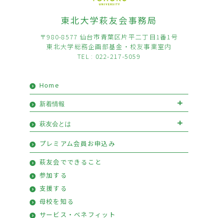
東北大学萩友会事務局
〒980-8577 仙台市青葉区片平二丁目1番1号
東北大学総務企画部基金・校友事業室内
TEL : 022-217-5059
Home
新着情報
お知らせ
イベント
萩友会とは
会長挨拶
優待情報
プレミアム会員お申込み
萩友会のご案内
活動報告
萩友会でできること
参加する
支援する
母校を知る
サービス・ベネフィット