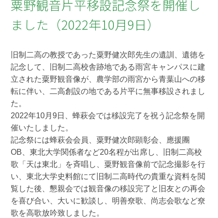
粟野観音片平移設記念祭を開催し
ました（2022年10月9日）
旧制二高の教授であった粟野健次郎先生の遺訓、遺徳を
記念して、旧制二高校舎跡地である雨宮キャンパスに建
立された粟野観音像が、農学部の雨宮から青葉山への移
転に伴い、二高創設の地である片平に無事移設されまし
た。
2022年10月9日、蜂萩会では移設完了を祝う記念祭を開
催いたしました。
記念祭には蜂萩会会員、粟野健次郎顕彰会、應援團
OB、東北大学関係者など20名程が出席し、旧制二高校
歌「天は東北」を斉唱し、粟野観音像前で記念撮影を行
い、東北大学史料館にて旧制二高時代の貴重な資料を閲
覧した後、懇親会では観音像の移設完了と旧友との再会
を喜び合い、大いに歓談し、明善尞歌、尚志会歌など尞
歌を高歌放吟致しました。