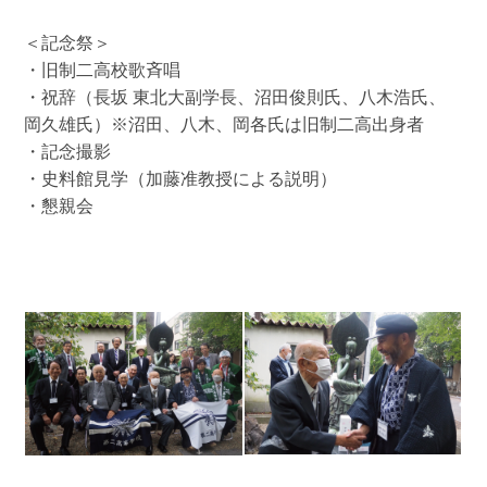
＜記念祭＞
・旧制二高校歌斉唱
・祝辞（長坂 東北大副学長、沼田俊則氏、八木浩氏、
岡久雄氏）※沼田、八木、岡各氏は旧制二高出身者
・記念撮影
・史料館見学（加藤准教授による説明）
・懇親会