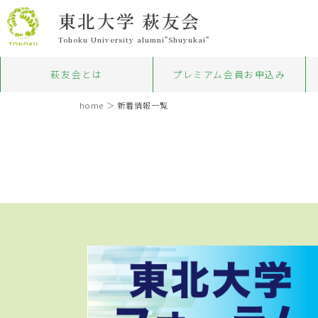
東北大学 萩友会
Tohoku University alumni"Shuyukai"
萩友会とは
プレミアム会員お申込み
home
＞
新着情報一覧