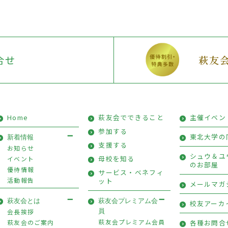
合せ
萩友
Home
萩友会でできること
主催イベン
参加する
東北大学の
新着情報
支援する
お知らせ
シュウ＆ユ
母校を知る
イベント
のお部屋
優待情報
サービス・ベネフィ
活動報告
ット
メールマガ
萩友会とは
萩友会プレミアム会
校友アーカ
会長挨拶
員
萩友会プレミアム会員
萩友会のご案内
各種お問合