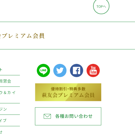
会プレミアム会員
ト
同窓会
ウ＆カイ
ジン
イブ
せ