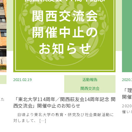
2021.02.19
活動報告
2020.
関西交流会
！
「理
開催
「東北大学114周年／関西萩友会14周年記念 関
れた
西交流会」開催中止のお知らせ
20
催いた
日頃より東北大学の教育・研究及び社会貢献活動に
対しまして、 […]