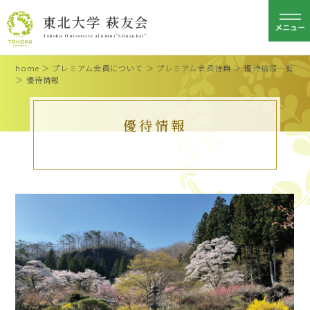
東北大学 萩友会
Tohoku University alumni"Shuyukai"
home
＞
プレミアム会員について
＞
プレミアム会員特典
＞
優待情報一覧
＞ 優待情報
優待情報