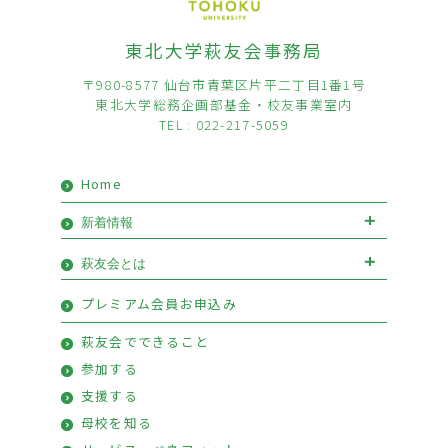
東北大学萩友会事務局
〒980-8577 仙台市青葉区片平二丁目1番1号
東北大学総務企画部基金・校友事業室内
TEL : 022-217-5059
Home
新着情報
お知らせ
イベント
萩友会とは
会長挨拶
優待情報
プレミアム会員お申込み
萩友会のご案内
活動報告
萩友会でできること
参加する
支援する
母校を知る