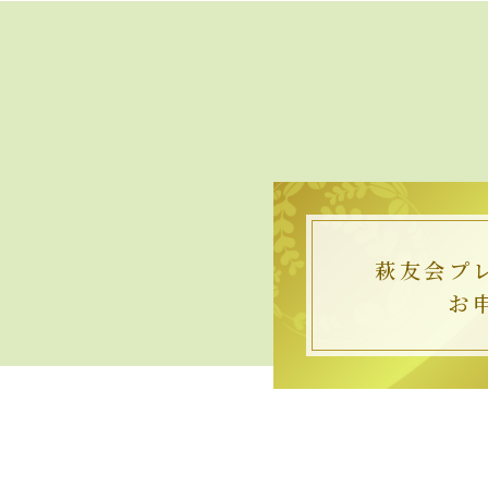
萩友会
プ
お