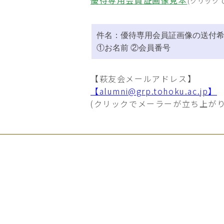
優待専用会員証画像見本
(クリック
件名：優待専用会員証画像の送付
①お名前 ②会員番号
【萩友会メールアドレス】
【alumni@grp.tohoku.ac.jp】
(クリックでメーラーが立ち上がり