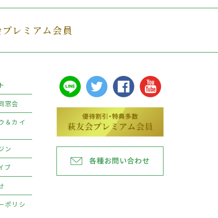
会プレミアム会員
ト
同窓会
ウ＆カイ
ジン
イブ
せ
ーポリシ