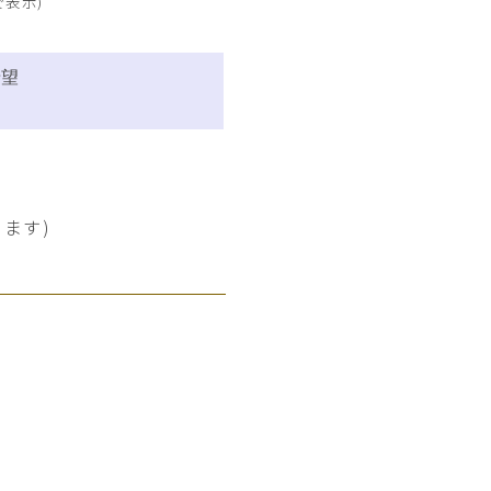
で表示)
希望
ます)