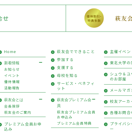
合せ
萩友
Home
萩友会でできること
主催イベン
参加する
東北大学の
新着情報
支援する
お知らせ
シュウ＆ユ
母校を知る
イベント
のお部屋
優待情報
サービス・ベネフィ
活動報告
ット
メールマガ
萩友会とは
萩友会プレミアム会
校友アーカ
会長挨拶
員
萩友会プレミアム会員
萩友会のご案内
各種お問合
お申込み
プレミアム会員特典
プライバシ
プレミアム会員お申
ー
込み