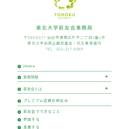
東北大学萩友会事務局
〒980-8577 仙台市青葉区片平二丁目1番1号
東北大学総務企画部基金・校友事業室内
TEL : 022-217-5059
Home
新着情報
お知らせ
イベント
萩友会とは
会長挨拶
優待情報
プレミアム会員お申込み
萩友会のご案内
活動報告
萩友会でできること
参加する
支援する