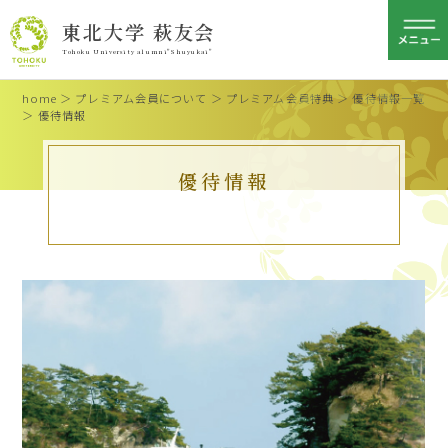
東北大学 萩友会
Tohoku University alumni"Shuyukai"
home
＞
プレミアム会員について
＞
プレミアム会員特典
＞
優待情報一覧
＞ 優待情報
優待情報