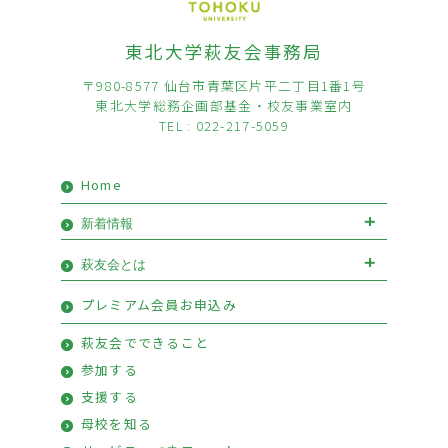
東北大学萩友会事務局
〒980-8577 仙台市青葉区片平二丁目1番1号
東北大学総務企画部基金・校友事業室内
TEL : 022-217-5059
Home
新着情報
お知らせ
イベント
萩友会とは
会長挨拶
優待情報
プレミアム会員お申込み
萩友会のご案内
活動報告
萩友会でできること
参加する
支援する
母校を知る