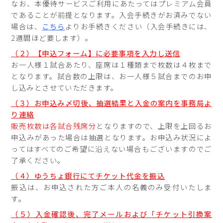
なお、本優待サービスご利用にあたってはプレミアム会員
であることが前提となります。入会手続きがお済みでない
場合は、
こちら
よりお手続きください（入会手続きには、
2週間ほど要します）。
（２）【申込フォーム】に必要事項を入力し送信
お一人様１試合あたり、座席は１種類まで枚数は４枚まで
となります。試合数の上限は、お一人様５試合までのお申
し込みとさせていただきます。
（３）お申込み〆切後、抽選結果と入金の案内を事務局よ
り連絡
販売枚数は各試合残席分
となりますので、上限を上回るお
申込みがあった場合は抽選となります。お申込み状況によ
ってはすべてのご希望に沿えない場合もございますのでご
了承ください。
（４）ゆうちょ銀行にてチケット代金を振込
振込は、お申込された方ご本人の名義のみ受付いたしま
す。
（５）入金確認後、完了メールおよび「チケット引換案