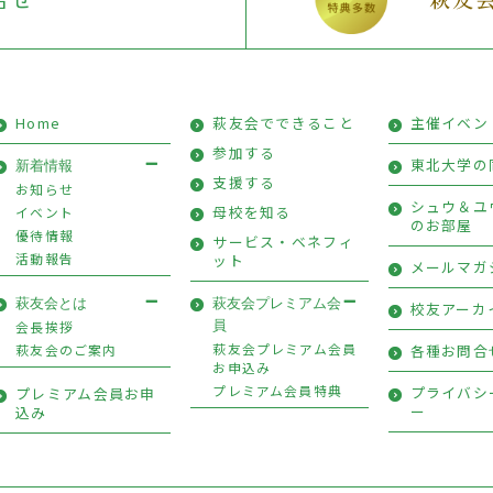
Home
萩友会でできること
主催イベン
参加する
東北大学の
新着情報
支援する
お知らせ
シュウ＆ユ
母校を知る
イベント
のお部屋
優待情報
サービス・ベネフィ
活動報告
ット
メールマガ
萩友会とは
萩友会プレミアム会
校友アーカ
会長挨拶
員
萩友会プレミアム会員
萩友会のご案内
各種お問合
お申込み
プレミアム会員特典
プライバシ
プレミアム会員お申
ー
込み