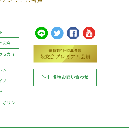
ト
同窓会
ウ＆カイ
ジン
イブ
せ
ーポリシ