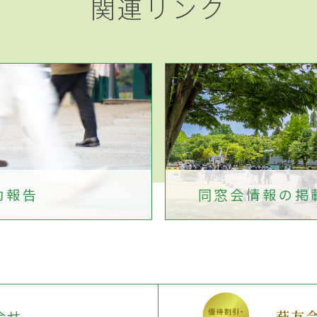
関連リンク
動報告
同窓会情報の
掲
合せ
萩友