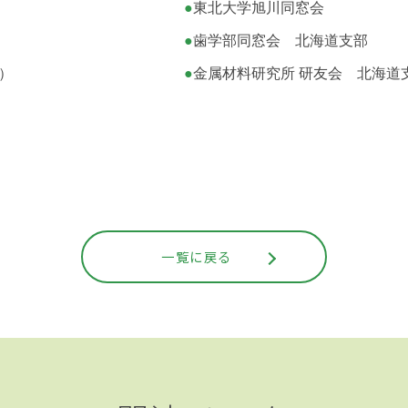
●
東北大学旭川同窓会
●
歯学部同窓会 北海道支部
）
●
金属材料研究所 研友会 北海道
一覧に戻る