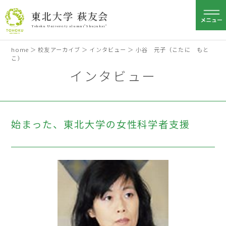
東北大学 萩友会
Tohoku University alumni"Shuyukai"
home
＞
校友アーカイブ
＞
インタビュー
＞ 小谷 元子（こたに もと
こ）
インタビュー
始まった、東北大学の女性科学者支援