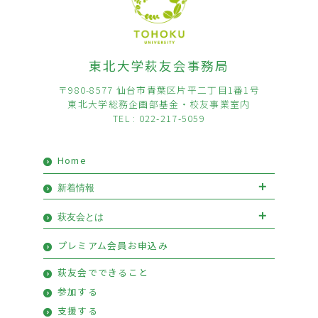
東北大学萩友会事務局
〒980-8577 仙台市青葉区片平二丁目1番1号
東北大学総務企画部基金・校友事業室内
TEL : 022-217-5059
Home
新着情報
お知らせ
イベント
萩友会とは
会長挨拶
優待情報
プレミアム会員お申込み
萩友会のご案内
活動報告
萩友会でできること
参加する
支援する