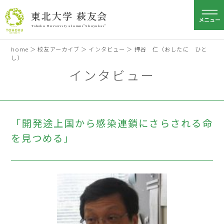
東北大学 萩友会
Tohoku University alumni"Shuyukai"
home
＞
校友アーカイブ
＞
インタビュー
＞ 押谷 仁（おしたに ひと
し）
インタビュー
「開発途上国から感染連鎖にさらされる命
を見つめる」