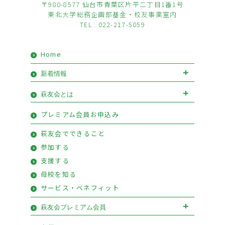
〒980-8577 仙台市青葉区片平二丁目1番1号
東北大学総務企画部基金・校友事業室内
TEL : 022-217-5059
Home
新着情報
お知らせ
イベント
萩友会とは
会長挨拶
優待情報
プレミアム会員お申込み
萩友会のご案内
活動報告
萩友会でできること
参加する
支援する
母校を知る
サービス・ベネフィット
萩友会プレミアム会員
萩友会プレミアム会員お申込み