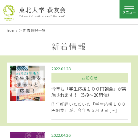
東北大学 萩友会
Tohoku University alumni"Shuyukai"
home
＞
新着情報一覧
新着情報
2022.04.28
お知らせ
今年も「学生応援１００円朝食」が実
施されます！（5/9～20開催）
昨年好評いただいた「学生応援１００
円朝食」が、今年も５月９日 […]
2022.04.26