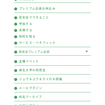
会長挨拶
優待情報
プレミアム会員お申込み
萩友会のご案内
活動報告
萩友会でできること
参加する
支援する
母校を知る
サービス・ベネフィット
萩友会プレミアム会員
萩友会プレミアム会員お申込み
主催イベント
プレミアム会員特典
東北大学の同窓会
シュウ＆ユウ＆カイのお部屋
メールマガジン
校友アーカイブ