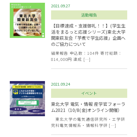
2021.09.27
活動報告
【目標達成・支援御礼！！】(学生生
活をまるっと応援シリーズ)東北大学
関東萩友会「芋煮で学生応援」企画へ
のご協力について
結果報告 申込数：104件 寄付総額：
814,000円 達成 […]
2021.09.24
イベント
東北大学 電気・情報 産学官フォーラ
ム2021（10/8(金)オンライン開催）
東北大学の電気通信研究所・エ学研
究科電気情報系・情報科学研 […]