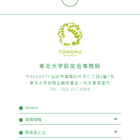
東北大学萩友会事務局
〒980-8577 仙台市青葉区片平二丁目1番1号
東北大学総務企画部基金・校友事業室内
TEL : 022-217-5059
Home
新着情報
お知らせ
イベント
萩友会とは
会長挨拶
優待情報