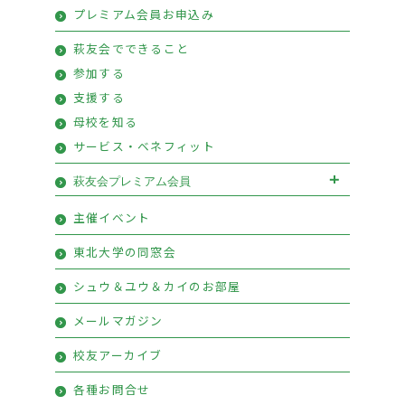
プレミアム会員お申込み
萩友会のご案内
活動報告
萩友会でできること
参加する
支援する
母校を知る
サービス・ベネフィット
萩友会プレミアム会員
萩友会プレミアム会員お申込み
主催イベント
プレミアム会員特典
東北大学の同窓会
シュウ＆ユウ＆カイのお部屋
メールマガジン
校友アーカイブ
各種お問合せ